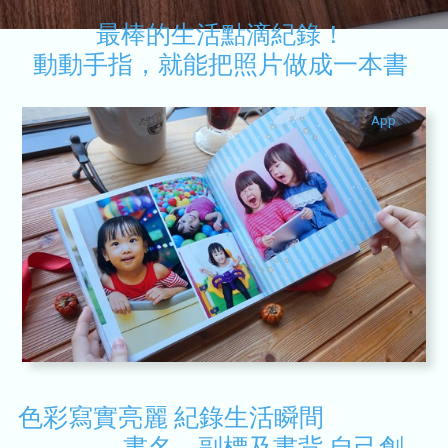
最棒的生活點滴紀錄！
動動手指，就能把照片做成一本書
App
色彩寫實亮麗 紀錄生活瞬間
書名、副標及書背 自己創