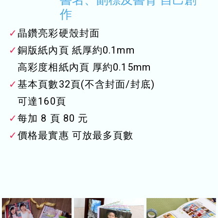
作
✓
晶鑽亮彩硬殼封面
✓
銅版紙內頁 紙厚約0.1mm
高彩度相紙內頁 厚約0.15mm
✓
基本頁數32頁(不含封面/封底)
可達160頁
✓
每加 8 頁 80 元
✓
價格最實惠 可放最多頁數