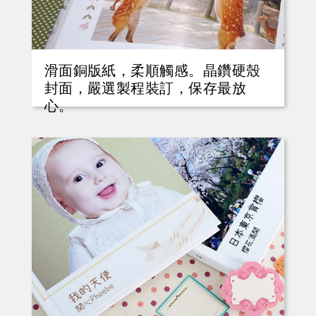
滑面銅版紙，柔順觸感。晶鑽硬殼
封面，嚴選製程裝訂，保存最放
心。