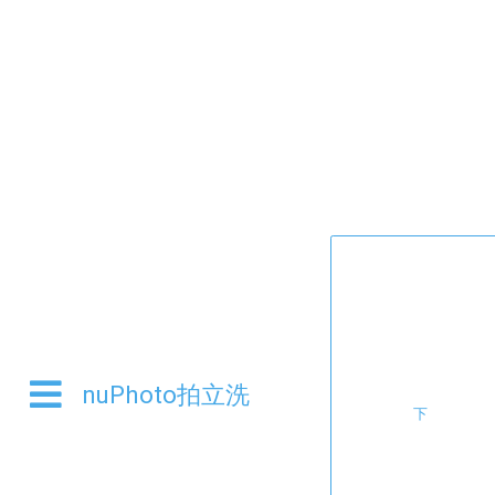
精裝相片書
色彩寫實亮麗 紀錄生活瞬間
nuPhoto拍立洗
多種版型邊框 完美呈現
下
創作獨一無二寫真書