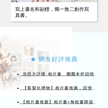
寫上書名和副標，獨一無二創作寫
真書。
★ 網友好評推薦
洗照片評價-相片書、圈圈本把回憶沖洗成冊
●
【客製化禮物】相片書推薦，回憶濃縮成冊，打造紙感生活，為永久留念
●
【相片書推薦】相片書+無框畫開箱心得，保存與寶貝的美好時
●