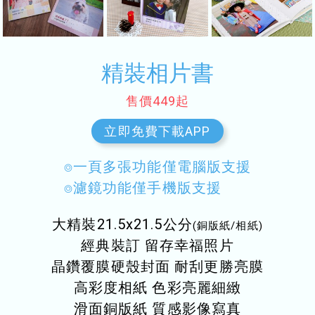
精裝相片書
售價449
起
立即免費下載APP
⌾一頁多張功能僅電腦版支援
⌾濾鏡功能僅手機版支援
大精裝21.5x21.5公分
(銅版紙/相紙)
經典裝訂 留存幸福照片
晶鑽覆膜硬殼封面 耐刮更勝亮膜
高彩度相紙 色彩亮麗細緻
滑面銅版紙 質感影像寫真