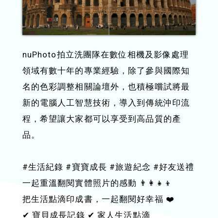
nuPhoto拍立洗團隊在數位相機及影像處理
領域有數十年的專業經驗，除了參與國際知
名的色彩調整相關論壇外，也積極嚐試將最
新的電腦人工智慧技術，導入到傳統沖印流
程，希望讓大家都可以享受到高品質的產
品。
#生活紀錄 #寶寶成長 #旅遊紀念 #好友送禮
一起重溫翻閱實體照片的感動 👨‍👩‍👧‍👦
把生活點滴印成書，一起翻閱好幸福 ❤️
✔︎ 寶貝成長記錄 ✔︎ 家人生活點滴