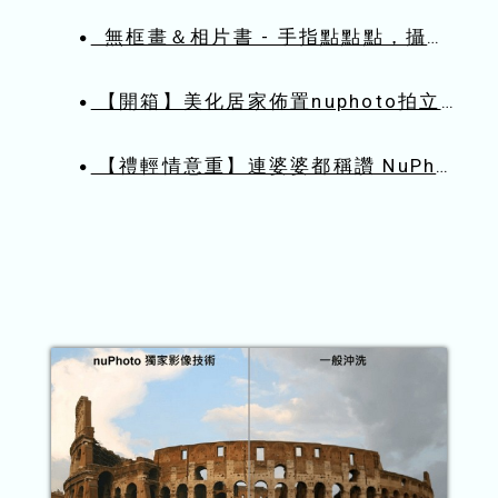
無框畫＆相片書 - 手指點點點，攝影作品輕鬆變實體！
●
【開箱】美化居家佈置nuphoto拍立洗無框畫、相片書推薦
●
【禮輕情意重】連婆婆都稱讚 NuPhoto相片書、桌曆
●