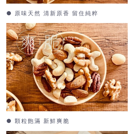
● 原味天然 清新原香 留住純粹
● 顆粒飽滿 新鮮爽脆