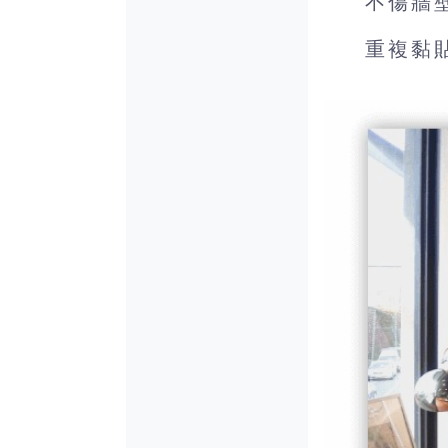
不傷牆
重複黏