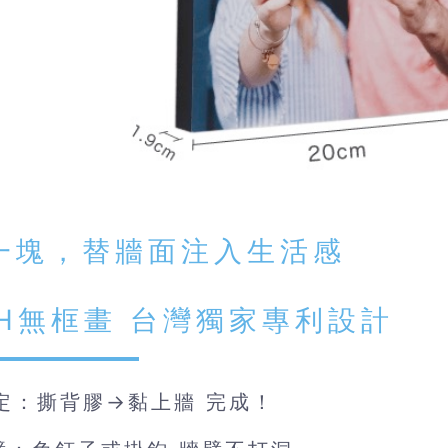
一塊，替牆面注入生活感
SH無框畫 台灣獨家專利設計
搞定：撕背膠→黏上牆 完成！