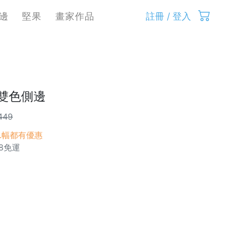
邊
堅果
畫家作品
註冊 / 登入
白雙色側邊
449
,9..幅都有優惠
8免運