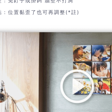
壁：免釘子或掛鉤 牆壁不打洞
貼：位置黏歪了也可再調整(*註)